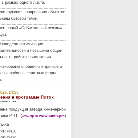
 в рамках одного листа.
на функция копирования объектов
анием базовой точки.
лен новый «Орбитальный режим»
ции.
роведена оптимизация
одительности и повышена общая
ьность работы приложения.
изированы справочные данные и
лены шаблоны печатных форм
в.
026, 14:55
ения в программе Поток
 полностью
ена продукция завода инженерной
ники РТП. (
)
www.rtp.ru
www.sanfix.pro
PE-Xa
PPR PN10