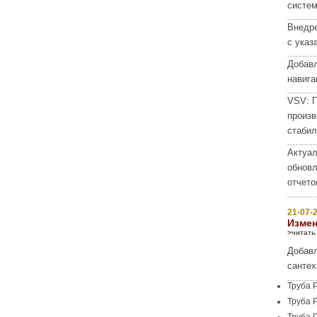
систем
Внедре
с указ
Добав
навига
VSV:
П
произв
стабил
Актуал
обнов
отчето
21-07-2
Измен
>читать
Добавл
сантех
Труба 
Труба 