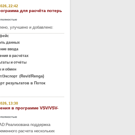
026, 22:42
рограмма для расчёта потерь
 полностью
ено, улучшено и добавлено:
фейс
оль данных
ение ввода
ния в расчётах
таты и отчёты
 и обмен
Revit/Renga)
/Экспорт (
рт результатов в Поток
026, 13:30
ения в программе VSV/VSV-
 полностью
AD:
Реализована поддержка
еменного расчета нескольких