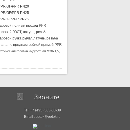
PPR PN20
PPR/GF/PPR PN20
PPR/GF/PPR PN25
PPR/AL/PPR PN25
аровой полный проход PPR
аровой ГОСТ, латунь, резьба
аровой ручка рычаг, латунь, резьба
лапан с преднастройкой прямой PPR
атическая головка жидкостная М30х1,5,
Звоните
Tel: +7 (495) 565-38-39
Email : potok@potok.ru