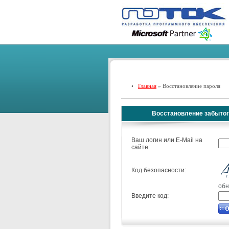
•
Главная
» Восстановление пароля
Восстановление забытог
Ваш логин или E-Mail на
сайте:
Код безопасности:
обн
Введите код: