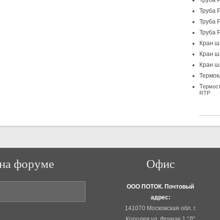
Труба 
Труба 
Труба 
Труба 
Кран ш
Кран ш
Кран ш
Термок
Т
ермост
RTP
на форуме
Офис
ООО ПОТОК. Почтовый
адрес:
141070 Московская обл. г.
Королев ул. Фрунзе 1 "Д"