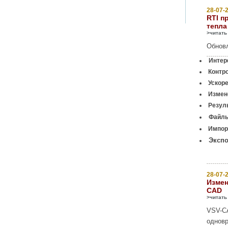
28-07-2
RTI п
тепла
>читать
Обновл
Интер
Контр
Ускор
Измене
Резуль
Файлы
Импорт
Экспо
28-07-2
Измен
CAD
>читать
VSV-C
одновр