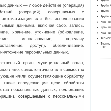
Труба 
ьных данных — любое действие (операция)
Труба 
Труба 
йствий (операций), совершаемых с
Труба 
 автоматизации или без использования
Кран ш
льными данными, включая сбор, запись,
Кран ш
ние, хранение, уточнение (обновление,
Кран ш
ение, использование, передачу
Термок
Т
ермост
доставление, доступ), обезличивание,
RTP
уничтожение персональных данных.
рственный орган, муниципальный орган,
кое лицо, самостоятельно или совместно
зующие и/или осуществляющие обработку
а также определяющие цели обработки
остав персональных данных, подлежащих
перации), совершаемые с персональными