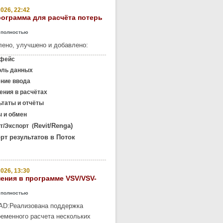
026, 22:42
рограмма для расчёта потерь
 полностью
ено, улучшено и добавлено:
фейс
оль данных
ение ввода
ния в расчётах
таты и отчёты
 и обмен
Revit/Renga)
/Экспорт (
рт результатов в Поток
026, 13:30
ения в программе VSV/VSV-
 полностью
AD:
Реализована поддержка
еменного расчета нескольких