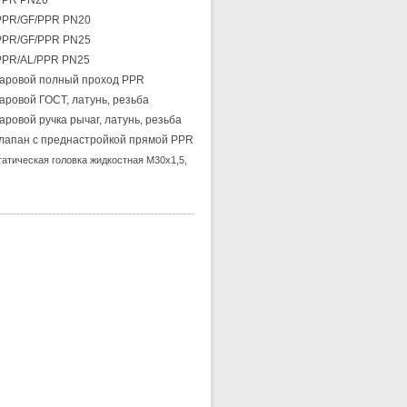
PPR PN20
PPR/GF/PPR PN20
PPR/GF/PPR PN25
PPR/AL/PPR PN25
аровой полный проход PPR
аровой ГОСТ, латунь, резьба
аровой ручка рычаг, латунь, резьба
лапан с преднастройкой прямой PPR
атическая головка жидкостная М30х1,5,