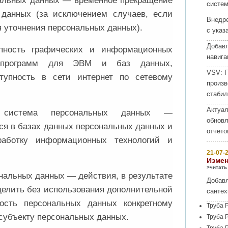
нальных данных — временное прекращение
систем
 данных (за исключением случаев, если
Внедре
 уточнения персональных данных).
с указ
Добав
упность графических и информационных
навига
 программ для ЭВМ и баз данных,
VSV:
П
тупность в сети интернет по сетевому
произв
стабил
Актуал
я система персональных данных —
обнов
ся в базах данных персональных данных и
отчето
аботку информационных технологий и
21-07-2
Измен
>читать
нальных данных — действия, в результате
Добавл
делить без использования дополнительной
сантех
ость персональных данных конкретному
Труба 
субъекту персональных данных.
Труба 