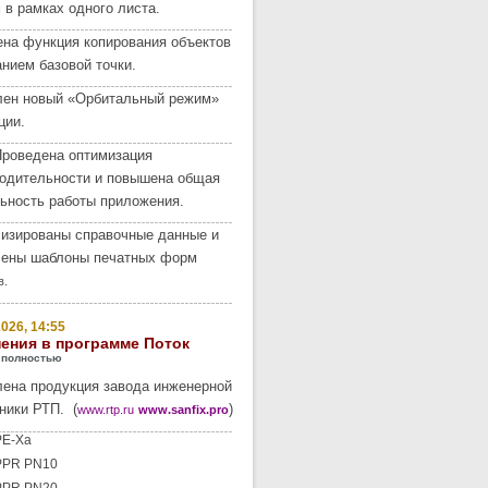
 в рамках одного листа.
на функция копирования объектов
анием базовой точки.
лен новый «Орбитальный режим»
ции.
роведена оптимизация
одительности и повышена общая
ьность работы приложения.
изированы справочные данные и
лены шаблоны печатных форм
в.
026, 14:55
ения в программе Поток
 полностью
ена продукция завода инженерной
ники РТП. (
)
www.rtp.ru
www.sanfix.pro
PE-Xa
PPR PN10