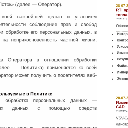
ток» (далее — Оператор).
28-07-2
RTI п
тепла
 своей важнейшей целью и условием
>читать
еятельности соблюдение прав и свобод
Обновл
ри обработке его персональных данных, в
Интер
на неприкосновенность частной жизни,
Контр
Ускор
.
Измене
ка Оператора в отношении обработки
Резуль
Файлы
алее — Политика) применяется ко всей
Импорт
ратор может получить о посетителях веб-
Экспо
пользуемые в Политике
28-07-2
ая обработка персональных данных —
Измен
CAD
ьных данных с помощью средств
>читать
VSV-C
одновр