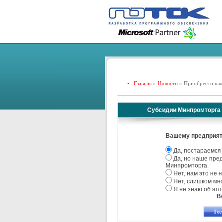
•
Главная
»
Новости
» Приобрести па
Субсидии Минпромторга
Вашему предприят
Да, постараемся 
Да, но наше пре
Минпромторга.
Нет, нам это не 
Нет, слишком мн
Я не знаю об это
В