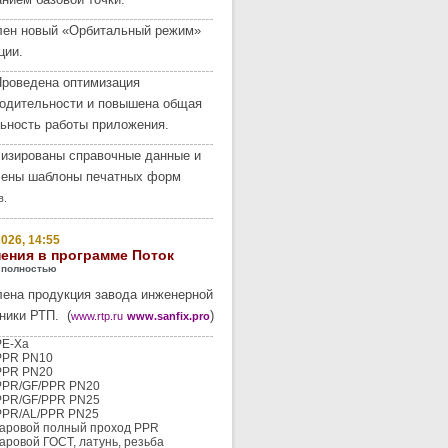
лен новый «Орбитальный режим»
ции.
роведена оптимизация
одительности и повышена общая
ьность работы приложения.
изированы справочные данные и
лены шаблоны печатных форм
в.
026, 14:55
ения в программе Поток
 полностью
ена продукция завода инженерной
ники РТП. (
)
www.rtp.ru
www.sanfix.pro
PE-Xa
PPR PN10
PPR PN20
PPR/GF/PPR PN20
PPR/GF/PPR PN25
PPR/AL/PPR PN25
аровой полный проход PPR
аровой ГОСТ, латунь, резьба