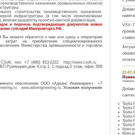
м производственного назначения, промышленных объектов
аструктуры;
Добав
льного строительства производственного назначения,
навига
нерной инфраструктуры (в том числе проектирование
 включая разработку проектно-сметной документации.
кидок и перечень подтверждающих документов можно
VSV:
П
грамме субсидий Минпромторга РФ.
произв
ей Вы можете
обратится
к нам или сразу к операторам
стабил
затрат на приобретение специализированного
беспечения Министерства промышленности и торговли
Актуал
обнов
отчето
CSoft, тел: +7 (495) 913-2222
http://www.csoft.ru
БП Румянцево,дом 4,стр.1, 1 подъзд,5 этаж, офис 508
21-07-2
Измен
>читать
раммного обеспечения ООО «Адванс Инжиниринг» +7
eering.ru
www.advengineering.ru
.
Условия получения
Добавл
сантех
Труба 
Труба 
Труба 
Труба 
Труба 
Труба 
Кран ш
Кран ш