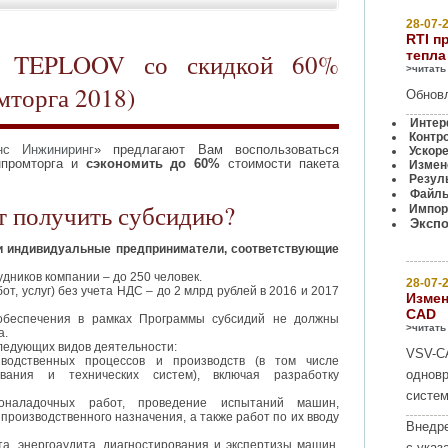
28-07-2
RTI п
тепла
ет TEPLOOV со скидкой 60%
>читать
торга 2018)
Обновл
Интер
Контр
нс Инжиниринг
»
предлагают Вам воспользоваться
Ускор
нпромторга и
сэкономить до 60%
стоимости пакета
Измене
Резуль
Файлы
т получить субсидию?
Импорт
Экспо
и индивидуальные предприниматели, соответствующие
дников компании – до 250 человек.
28-07-2
от, услуг) без учета НДС – до 2 млрд рублей в 2016 и 2017
Измен
CAD
обеспечения в рамках Программы субсидий не должны
>читать
а.
ледующих видов деятельности:
VSV-C
зводственных процессов и производств (в том числе
одновр
вания и технических систем), включая разработку
систем
наладочных работ, проведение испытаний машин,
производственного назначения, а также работ по их вводу
Внедре
та, энергоаудита, диагностирования и экспертизы машин,
с указ