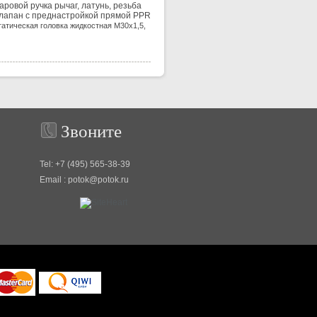
аровой ручка рычаг, латунь, резьба
лапан с преднастройкой прямой PPR
атическая головка жидкостная М30х1,5,
Звоните
Tel: +7 (495) 565-38-39
Email : potok@potok.ru