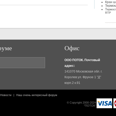
Кран ш
Термок
Т
ермост
RTP
руме
Офис
ООО ПОТОК. Почтовый
адрес:
141070 Московская обл. г.
Королев ул. Фрунзе 1 "Д"
корп.2 к.91
Новости
|
Наш очень интересный форум
© Copyright 2000-2024
"ПОТОК"