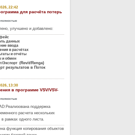
026, 22:42
рограмма для расчёта потерь
 полностью
ено, улучшено и добавлено:
фейс
оль данных
ение ввода
ния в расчётах
таты и отчёты
 и обмен
Revit/Renga)
/Экспорт (
рт результатов в Поток
026, 13:30
ения в программе VSV/VSV-
 полностью
AD:
Реализована поддержка
еменного расчета нескольких
 в рамках одного листа.
на функция копирования объектов
анием базовой точки.