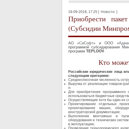
18-09-2018, 17:25 [
Новости
]
Приобрести пак
(Субсидии Минпром
АО «
СиСофт
» и
ООО «
Адва
программой субсидирования Ми
программ
TEPLOOV
.
Кто може
Российские юридические лица ил
следующим критериям:
Среднесписочная численность сотру
Выручка от реализации товаров (раб
гг.
Для приобретения программного 
использоваться бюджетные средств
Осуществляющие хотя бы один из с
Проектирование отдельных прои
проектирование машин, оборудо
конструкторской документации;
Выполнение монтажных и пуско
оборудования и технических систем 
в эксплуатацию;
Проведение технологического ауди