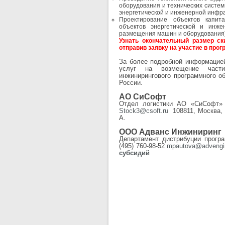
оборудования и технических систе
энергетической и инженерной инфр
Проектирование объектов капита
объектов энергетической и инже
размещения машин и оборудования),
Узнать окончательный размер с
отправив заявку на участие в про
За более подробной информаци
услуг на возмещение части 
инжинирингового программного о
России.
АО СиСофт
Отдел логистики АО «СиСофт» 
Stock3@csoft.ru
108811, Москва, 
A.
OOO Адванс Инжиниринг
Департамент дистрибуции прог
(495) 760-98-52
mpautova@advengin
субсидий