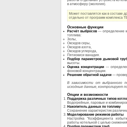
работы отдельных устройств котел
в атмосферу (экология).
Может поставлятся как в составе 
отдельно от программ комплекса
Основные функции
Расчёт выбросов
— определение к
топлива:
Золы,
Оксидов серы,
Оксидов азота,
Оксидов углерода,
Пятиокиси ванадия.
Подбор параметров дымовой тру
высоты.
Оценка концентрации
— определен
фоновой концентрации.
Решение обратной задачи
— прове
В зависимости от выбранного п
исходные данные, контролирует по
Опции и возможности
Поддержка различных типов котл
Водогрейные, паровые и комбиниро
Накопитель данных по топливу
Сохранение характеристик различны
Моделирование режимов работы
Настройка "Коэффициента избыт
работы котельной с целью снижени
Подбор параметров труб