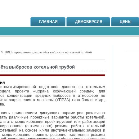
ГЛАВНАЯ
ДЕМОВЕРСИЯ
ЦЕНЫ
 VIBROS программа для расчёта выбросов котельной трубой
ёта выбросов котельной трубой
ния
втоматизированной подготовки данных по котельным
аздела проекта «Охрана окружающей среды») для
тов концентраций вредных выбросов в атмосфере по
ета загрязнения атмосферы (УПРЗА) типа Эколог и др.,
ова.
жность применением диктующих параметров различных
овать различные проектные варианты работы котельной,
ультаты моделирования проектируемой или работающей
нированного (оптимального) режима работы котельной
котельной на основе и/или инструментальных замеров и
ь моделирование, принять решение, как, меняя режимы