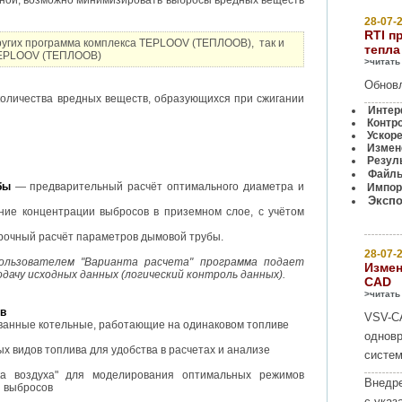
ьной, возможно минимизировать выбросы вредных веществ
28-07-2
RTI п
других программа комплекса TEPLOOV (ТЕПЛООВ), так и
тепла
 TEPLOOV (ТЕПЛООВ)
>читать
Обновл
оличества вредных веществ, образующихся при сжигании
Интер
Контр
Ускор
Измене
Резуль
Файлы
бы
— предварительный расчёт оптимального диаметра и
Импорт
Экспо
ие концентрации выбросов в приземном слое, с учётом
рочный расчёт параметров дымовой трубы.
28-07-2
ользователем "Варианта расчета" программа подает
Измен
дачу исходных данных (логический контроль данных).
CAD
>читать
ов
VSV-C
ванные котельные, работающие на одинаковом топливе
одновр
х видов топлива для удобства в расчетах и анализе
систем
ка воздуха" для моделирования оптимальных режимов
Внедре
я выбросов
с указ