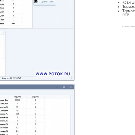
Кран ш
Термок
Т
ермост
RTP