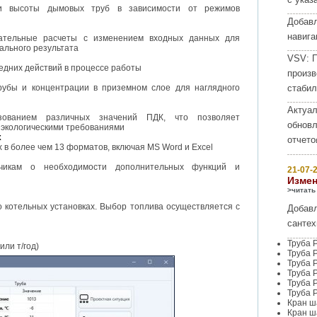
и высоты дымовых труб в зависимости от режимов
Добав
навига
вательные расчеты с изменением входных данных для
ального результата
VSV:
П
едних действий в процессе работы
произв
убы и концентрации в приземном слое для наглядного
стабил
Актуал
зованием различных значений ПДК, что позволяет
обнов
 экологическими требованиями
х
отчето
 в более чем 13 форматов, включая MS Word и Excel
тчикам о необходимости дополнительных функций и
21-07-2
Измен
>читать
о котельных установках. Выбор топлива осуществляется с
Добавл
сантех
Труба 
или т/год)
Труба 
Труба 
Труба 
Труба 
Труба 
Кран ш
Кран ш