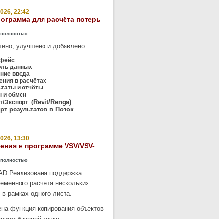
026, 22:42
рограмма для расчёта потерь
 полностью
ено, улучшено и добавлено:
фейс
оль данных
ение ввода
ния в расчётах
таты и отчёты
 и обмен
Revit/Renga)
/Экспорт (
рт результатов в Поток
026, 13:30
ения в программе VSV/VSV-
 полностью
AD:
Реализована поддержка
еменного расчета нескольких
 в рамках одного листа.
на функция копирования объектов
анием базовой точки.