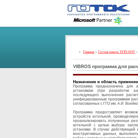
•
Главная
»
Состав пакета TEPLOOV
»
VIBROS программа для расч
Назначение и область примене
Программа предназначена для а
установкам (при разработке р
последующего выполнения расче
унифицированным программам расч
согласованных с ГГО им. А.И. Воейк
Программа предоставляет возмо
устройств котельной, промоделир
проанализировать полученные рез
котельной с целью выбора запла
установки. В случае действующей 
конструктивных данных, выполнит