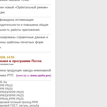
лен новый «Орбитальный режим»
ции.
роведена оптимизация
одительности и повышена общая
ьность работы приложения.
изированы справочные данные и
лены шаблоны печатных форм
в.
026, 14:55
ения в программе Поток
 полностью
ена продукция завода инженерной
ники РТП. (
)
www.rtp.ru
www.sanfix.pro
PE-Xa
PPR PN10
PPR PN20
PPR/GF/PPR PN20
PPR/GF/PPR PN25
PPR/AL/PPR PN25
аровой полный проход PPR
аровой ГОСТ, латунь, резьба